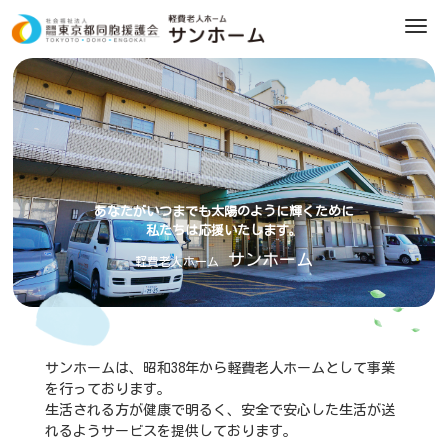
M
e
n
u
あなたがいつまでも太陽のように輝くために
私たちは応援いたします。
サンホーム
軽費老人ホーム
サンホームは、昭和38年から軽費老人ホームとして事業
を行っております。
生活される方が健康で明るく、安全で安心した生活が送
れるようサービスを提供しております。