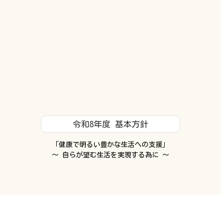
施設内風景
アクセス
詳しくみる ＞
詳しくみる ＞
令和8年度 基本方針
「健康で明るい豊かな生活への支援」
～ 自らが望む生活を実現する為に ～