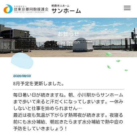
M
e
n
u
お知らせ
Information
2026/08/03
8月予定を更新しました。
毎日暑い日が続きますね。朝、小川駅からサンホーム
まで歩いて来ると汗だくになってしまいます。一休み
しないと仕事を始められません…
最近は夜も気温が下がらず熱帯夜が続きます。夜寝る
前にも水分補給、朝起きたらまず水分補給で熱中症の
予防をしていきましょう！